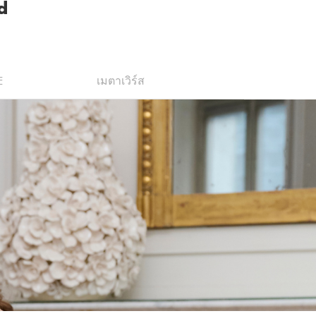
d
E
เมตาเวิร์ส