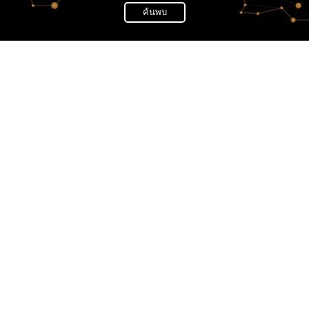
ค้นพบ
News
ELLE Turns 80:
ar
ELLE TURNS 80:
A tribute t
years of ELLE: A tribute to wo
Since 1945, ELLE has been a gl
creativity, freedom, and boldne