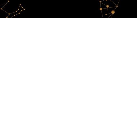
 A tribute to women
tists !
o women artists !
Celebrating 80
men, art & empowerment
obal voice for women — championing
ss. In 2025, we proudly mark our 80th