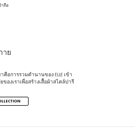
๋าถือ
กระเป๋าเดินทาง
งกาย
าคือการรวมตำนานของ ELLE เข้า
ยของเราเพื่อสร้างเสื้อผ้าสไตล์ปารี
OLLECTION