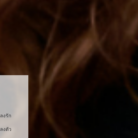
ลงรัก
่ลงตัว