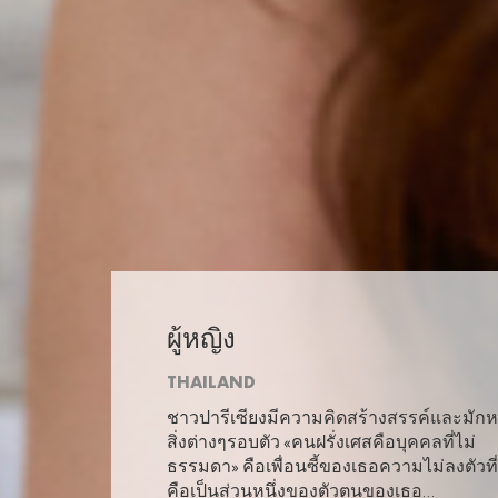
ผู้หญิง
THAILAND
ชาวปารีเซียงมีความคิดสร้างสรรค์และมักห
สิ่งต่างๆรอบตัว «คนฝรั่งเศสคือบุคคลที่ไม่
ธรรมดา» คือเพื่อนซี้ของเธอความไม่ลงตัวที
คือเป็นส่วนหนึ่งของตัวตนของเธอ…