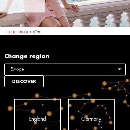
ELLE BOUTIQUE
>
ยุโรป
Change region
DISCOVER
England
Germany