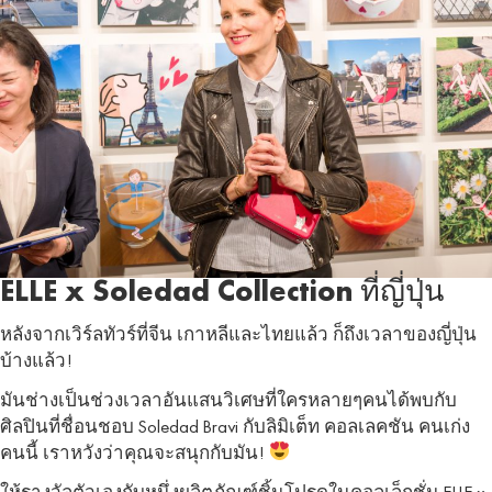
ELLE x Soledad Collection ที่ญี่ปุ่น
หลังจากเวิร์ลทัวร์ที่จีน เกาหลีและไทยแล้ว ก็ถึงเวลาของญี่ปุ่น
บ้างแล้ว!
มันช่างเป็นช่วงเวลาอันแสนวิเศษที่ใครหลายๆคนได้พบกับ
ศิลปินที่ชื่อนชอบ Soledad Bravi กับลิมิเต็ท คอลเลคชัน คนเก่ง
คนนี้ เราหวังว่าคุณจะสนุกกับมัน!