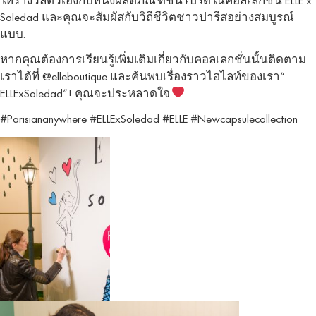
ให้รางวัลตัวเองกับหนึ่งผลิตภัณฑ์ชิ้นโปรดในคอลเล็กชั่น ELLE x
Soledad และคุณจะสัมผัสกับวิถีชีวิตชาวปารีสอย่างสมบูรณ์
แบบ.
หากคุณต้องการเรียนรู้เพิ่มเติมเกี่ยวกับคอลเลกชั่นนั้นติดตาม
เราได้ที่ @elleboutique และค้นพบเรื่องราวไฮไลท์ของเรา“
ELLExSoledad”! คุณจะประหลาดใจ
#Parisiananywhere #ELLExSoledad #ELLE #Newcapsulecollection