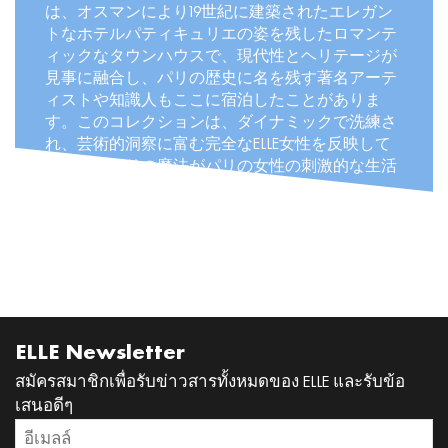
は、オスマンにより19世紀に建築されたエレガン
トなホテルパティキュリエの姿を残したロマンテ
ィックなタウンハウスで、現代性とヘリテージが
見事に融合し、パリの歴史に名を残す著名アーテ
ィストや知識人もここに宿泊したことがありま
す。このコレクションは、ダイナミックで洗練さ
れ、芸術的洞察に富む完全なELLE女性を反映して
います。パリの魔法がパリの女性の刺激的な生活
と出会った時に何が起きるか見てください。
READ MORE
ELLE Newsletter
สมัครสมาชิกเพื่อรับข่าวสารทั้งหมดของ ELLE และรับข้อ
เสนอดีๆ