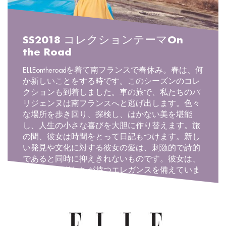
SS2018 コレクションテーマOn
the Road
ELLEontheroadを着て南フランスで春休み。春は、何
か新しいことをする時です。このシーズンのコレ
クションも到着しました。車の旅で、私たちのパ
リジェンヌは南フランスへと逃げ出します。色々
な場所を歩き回り、探検し、はかない美を堪能
し、人生の小さな喜びを大胆に作り替えます。旅
の間、彼女は時間をとって日記もつけます。新し
い発見や文化に対する彼女の愛は、刺激的で詩的
であると同時に抑えきれないものです。彼女は、
偉大な旅行者たちが持つエレガンスを備えていま
す。
#ELLEontheroad #Parisiananywhere